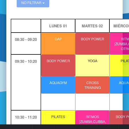
NO FILTRAR
LUNES 01
MARTES 02
MIÉRCO
GAP
BODY POWER
RIT
08:30 - 09:20
(ZUMBA,
OTR
BODY POWER
YOGA
PILA
09:30 - 10:20
AQUAGYM
CROSS
AQUA
TRAINING
PILATES
RITMOS
BODY 
10:30 - 11:20
(ZUMBA,CUBBA,
OTROS)